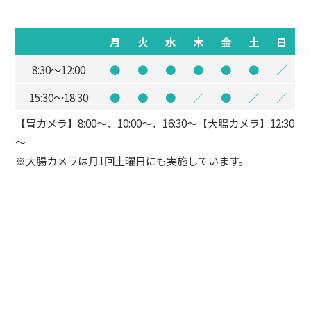
月
火
水
木
金
土
日
8:30～12:00
●
●
●
●
●
●
／
15:30～18:30
●
●
●
／
●
／
／
【胃カメラ】8:00～、10:00～、16:30～【大腸カメラ】12:30
～
※大腸カメラは月1回土曜日にも実施しています。