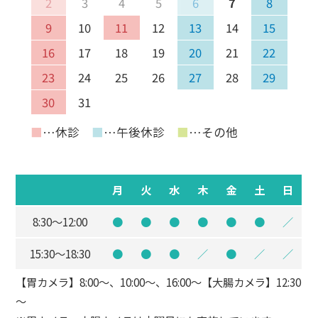
2
3
4
5
6
7
8
9
10
11
12
13
14
15
16
17
18
19
20
21
22
23
24
25
26
27
28
29
30
31
■
…休診
■
…午後休診
■
…その他
月
火
水
木
金
土
日
8:30～12:00
●
●
●
●
●
●
／
15:30～18:30
●
●
●
／
●
／
／
【胃カメラ】8:00～、10:00～、16:00～【大腸カメラ】12:30
～