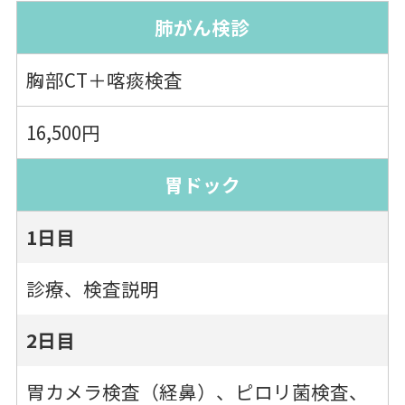
肺がん検診
胸部CT＋喀痰検査
16,500円
胃ドック
1日目
診療、検査説明
2日目
胃カメラ検査（経鼻）、ピロリ菌検査、