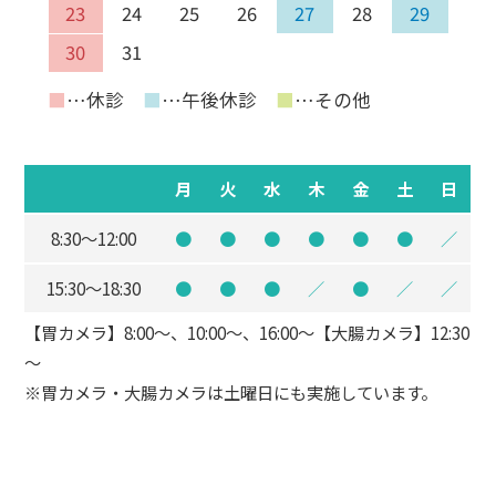
23
24
25
26
27
28
29
30
31
■
…休診
■
…午後休診
■
…その他
月
火
水
木
金
土
日
8:30～12:00
●
●
●
●
●
●
／
15:30～18:30
●
●
●
／
●
／
／
【胃カメラ】8:00～、10:00～、16:00～【大腸カメラ】12:30
～
※胃カメラ・大腸カメラは土曜日にも実施しています。