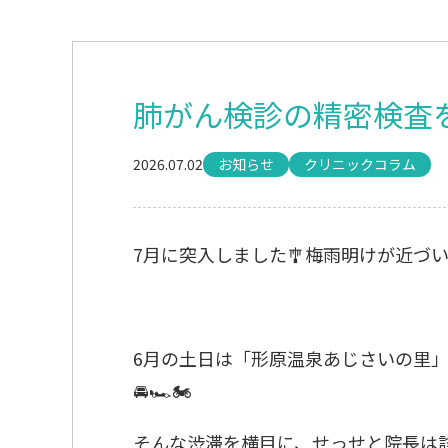
肺がん検診の精密検査
2026.07.02
お知らせ
クリニックコラム
7月に突入しました🎐梅雨明けが近づ
6月の土日は「形原温泉あじさいの里」
🚘🏎🏍
そんな渋滞を横目に、せっせと院長は診